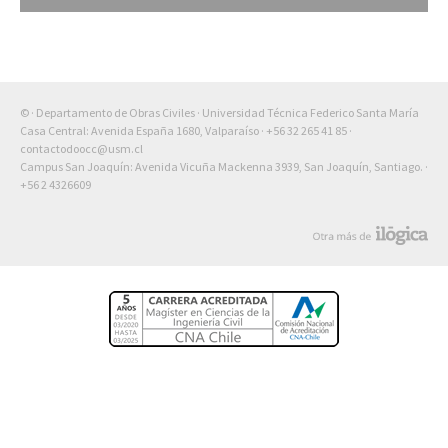
© · Departamento de Obras Civiles · Universidad Técnica Federico Santa María
Casa Central: Avenida España 1680, Valparaíso ·
+56 32 265 41 85
·
contactodoocc@usm.cl
Campus San Joaquín: Avenida Vicuña Mackenna 3939, San Joaquín, Santiago. ·
+56 2 4326609