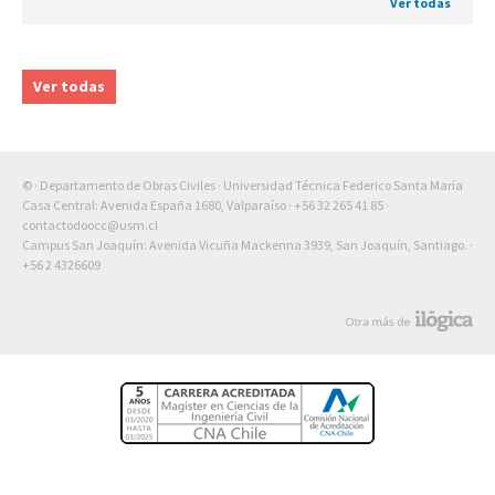
Ver todas
Ver todas
© · Departamento de Obras Civiles · Universidad Técnica Federico Santa María
Casa Central: Avenida España 1680, Valparaíso ·
+56 32 265 41 85
·
contactodoocc@usm.cl
Campus San Joaquín: Avenida Vicuña Mackenna 3939, San Joaquín, Santiago. ·
+56 2 4326609