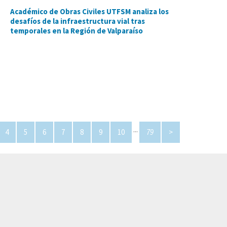
Académico de Obras Civiles UTFSM analiza los
desafíos de la infraestructura vial tras
temporales en la Región de Valparaíso
...
4
5
6
7
8
9
10
79
>