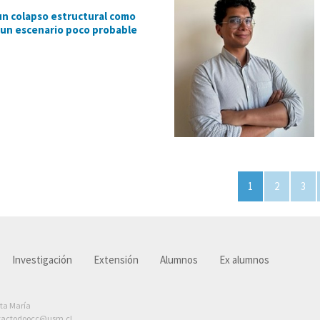
un colapso estructural como
 un escenario poco probable
Page 1 of 79
1
2
3
Investigación
Extensión
Alumnos
Ex alumnos
nta María
tactodoocc@usm.cl