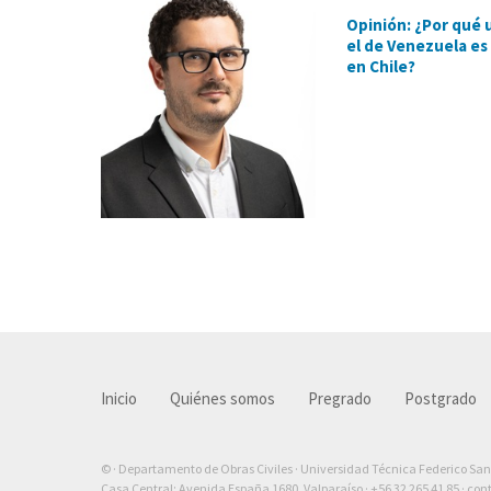
Opinión: ¿Por qué 
el de Venezuela es
en Chile?
Inicio
Quiénes somos
Pregrado
Postgrado
© · Departamento de Obras Civiles · Universidad Técnica Federico Sa
Casa Central: Avenida España 1680, Valparaíso ·
+56 32 265 41 85
·
con