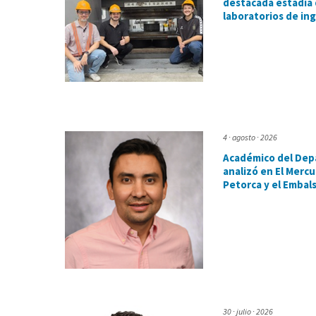
destacada estadía 
laboratorios de in
4 · agosto · 2026
Académico del Dep
analizó en El Mercur
Petorca y el Embal
30 · julio · 2026