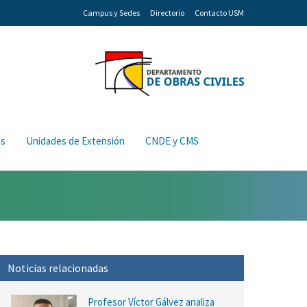
Campus y Sedes
Directorio
Contacto USM
os
Unidades de Extensión
CNDE y CMS
Noticias relacionadas
Profesor Víctor Gálvez analiza