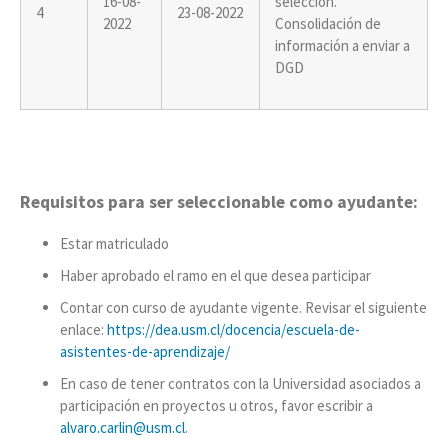
16-08-
selección.
4
23-08-2022
2022
Consolidación de
información a enviar a
DGD
Requisitos para ser seleccionable como ayudante:
Estar matriculado
Haber aprobado el ramo en el que desea participar
Contar con curso de ayudante vigente. Revisar el siguiente
enlace:
https://dea.usm.cl/docencia/escuela-de-
asistentes-de-aprendizaje/
En caso de tener contratos con la Universidad asociados a
participación en proyectos u otros, favor escribir a
alvaro.carlin@usm.cl
.