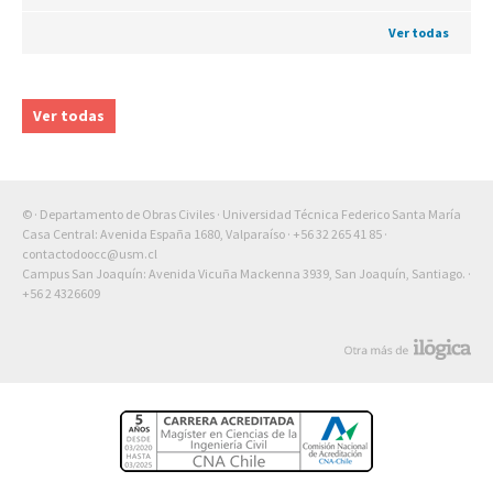
Ver todas
Ver todas
© · Departamento de Obras Civiles · Universidad Técnica Federico Santa María
Casa Central: Avenida España 1680, Valparaíso ·
+56 32 265 41 85
·
contactodoocc@usm.cl
Campus San Joaquín: Avenida Vicuña Mackenna 3939, San Joaquín, Santiago. ·
+56 2 4326609