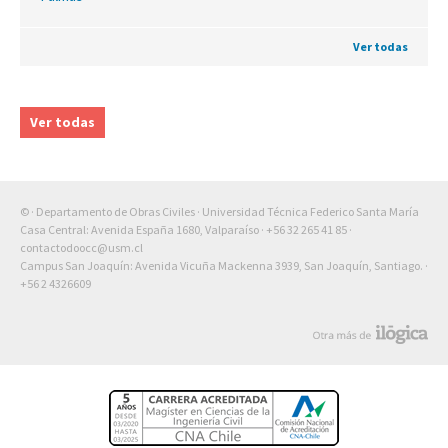
Ver todas
Ver todas
© · Departamento de Obras Civiles · Universidad Técnica Federico Santa María
Casa Central: Avenida España 1680, Valparaíso ·
+56 32 265 41 85
·
contactodoocc@usm.cl
Campus San Joaquín: Avenida Vicuña Mackenna 3939, San Joaquín, Santiago. ·
+56 2 4326609