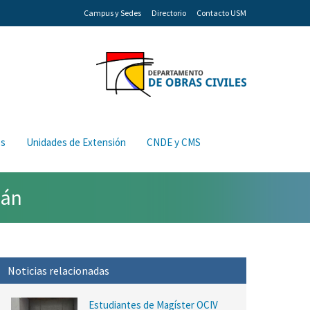
Campus y Sedes
Directorio
Contacto USM
os
Unidades de Extensión
CNDE y CMS
lán
Noticias relacionadas
Estudiantes de Magíster OCIV