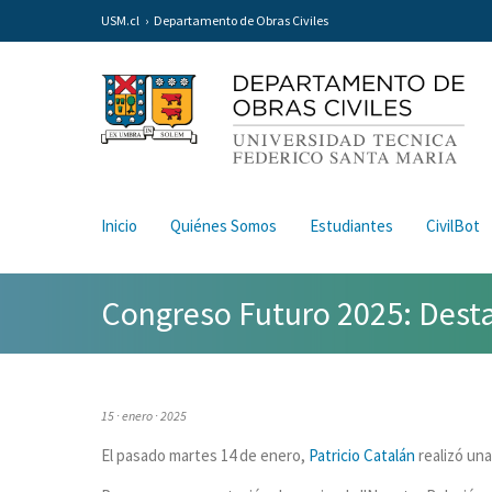
USM.cl
Departamento de Obras Civiles
Inicio
Quiénes Somos
Estudiantes
CivilBot
Congreso Futuro 2025: Desta
15 · enero · 2025
El pasado martes 14 de enero,
Patricio Catalán
realizó una