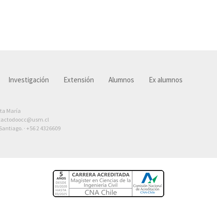
Investigación
Extensión
Alumnos
Ex alumnos
nta María
tactodoocc@usm.cl
antiago. ·
+56 2 4326609