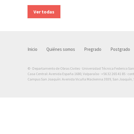
Ver todas
Inicio
Quiénes somos
Pregrado
Postgrado
© · Departamento de Obras Civiles · Universidad Técnica Federico Sa
Casa Central: Avenida España 1680, Valparaíso ·
+56 32 265 41 85
·
con
Campus San Joaquín: Avenida Vicuña Mackenna 3939, San Joaquín, S