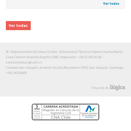
Ver todas
Ver todas
© · Departamento de Obras Civiles · Universidad Técnica Federico Santa María
Casa Central: Avenida España 1680, Valparaíso ·
+56 32 265 41 85
·
contactodoocc@usm.cl
Campus San Joaquín: Avenida Vicuña Mackenna 3939, San Joaquín, Santiago. ·
+56 2 4326609