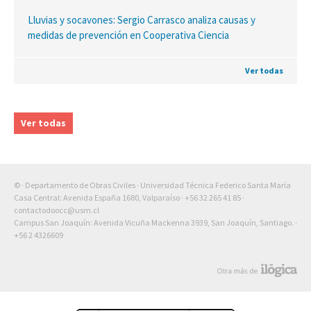
Lluvias y socavones: Sergio Carrasco analiza causas y
medidas de prevención en Cooperativa Ciencia
Ver todas
Ver todas
© · Departamento de Obras Civiles · Universidad Técnica Federico Santa María
Casa Central: Avenida España 1680, Valparaíso ·
+56 32 265 41 85
·
contactodoocc@usm.cl
Campus San Joaquín: Avenida Vicuña Mackenna 3939, San Joaquín, Santiago. ·
+56 2 4326609