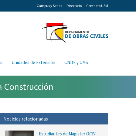
Campus y Sedes
Directorio
Contacto USM
os
Unidades de Extensión
CNDE y CMS
la Construcción
Noticias relacionadas
Estudiantes de Magíster OCIV