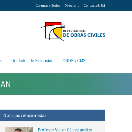
Campus y Sedes
Directorio
Contacto USM
os
Unidades de Extensión
CNDE y CMS
CAN
Noticias relacionadas
Profesor Víctor Gálvez analiza