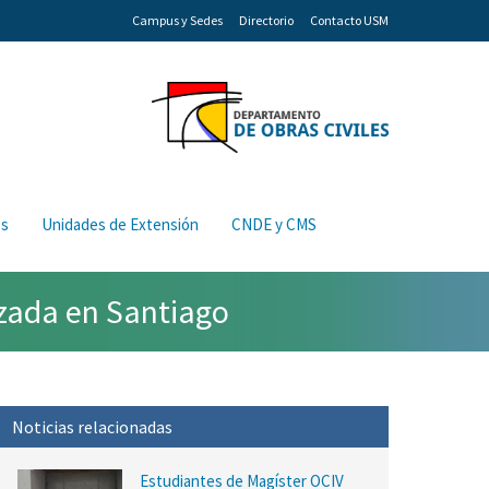
Campus y Sedes
Directorio
Contacto USM
os
Unidades de Extensión
CNDE y CMS
izada en Santiago
Noticias relacionadas
Estudiantes de Magíster OCIV