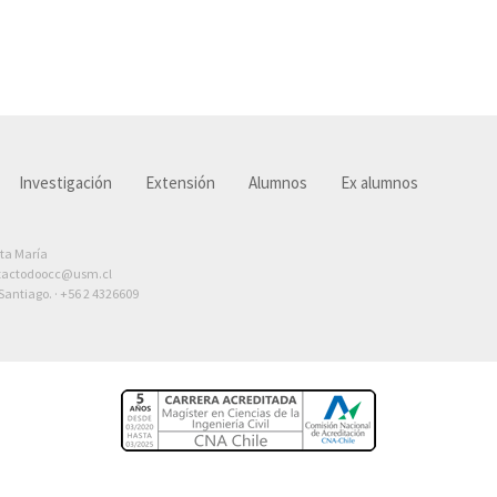
Investigación
Extensión
Alumnos
Ex alumnos
nta María
tactodoocc@usm.cl
antiago. ·
+56 2 4326609