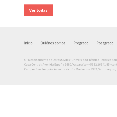
Ver todas
Inicio
Quiénes somos
Pregrado
Postgrado
© · Departamento de Obras Civiles · Universidad Técnica Federico Sa
Casa Central: Avenida España 1680, Valparaíso ·
+56 32 265 41 85
·
con
Campus San Joaquín: Avenida Vicuña Mackenna 3939, San Joaquín, S