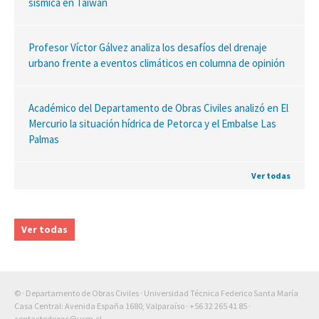
sísmica en Taiwán
Profesor Víctor Gálvez analiza los desafíos del drenaje
urbano frente a eventos climáticos en columna de opinión
Académico del Departamento de Obras Civiles analizó en El
Mercurio la situación hídrica de Petorca y el Embalse Las
Palmas
Ver todas
Ver todas
© · Departamento de Obras Civiles · Universidad Técnica Federico Santa María
Casa Central: Avenida España 1680, Valparaíso ·
+56 32 265 41 85
·
contactodoocc@usm.cl