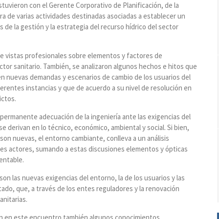
stuvieron con el Gerente Corporativo de Planificación, de la
ra de varias actividades destinadas asociadas a establecer un
 de la gestión y la estrategia del recurso hídrico del sector
de vistas profesionales sobre elementos y factores de
ector sanitario. También, se analizaron algunos hechos e hitos que
en nuevas demandas y escenarios de cambio de los usuarios del
rentes instancias y que de acuerdo a su nivel de resolución en
ictos.
a permanente adecuación de la ingeniería ante las exigencias del
se derivan en lo técnico, económico, ambiental y social. Si bien,
son nuevas, el entorno cambiante, conlleva a un análisis
ntes actores, sumando a estas discusiones elementos y ópticas
tentable.
son las nuevas exigencias del entorno, la de los usuarios y las
do, que, a través de los entes reguladores y la renovación
anitarias.
ron en este encuentro también algunos conocimientos