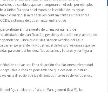
señales de cambio y que se incorporan en el aula, por ejemplo,
 de la Unión Europea en el marco de la calidad de las aguas
ambio climático, la mirada de los contaminantes emergentes,
ias OCDE, sistemas de gobernanza, entre otros.
 que continúe el incremento de un mayor número de
n habilidades de planificación, gestión y dirección en el ámbito de
e independiente. Línea que el Magíster en Gestión del Agua
nicas en general de muy buen nivel de los profesionales que se
das para sortear los desafíos actuales y futuros y configurar
esidad de activar una línea de acción de relaciones universidad-
conceptuales o línea de pensamiento que definen un futuro
vaya en la dirección de los dinámicos intereses de los dueños,
estión del Agua – Master of Water Management (MWM), los