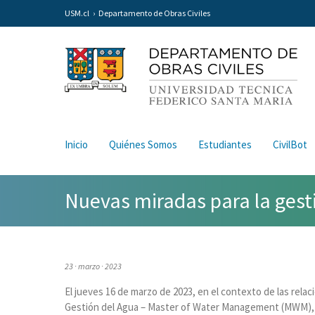
USM.cl
Departamento de Obras Civiles
Inicio
Quiénes Somos
Estudiantes
CivilBot
Nuevas miradas para la gest
23 · marzo · 2023
El jueves 16 de marzo de 2023, en el contexto de las rela
Gestión del Agua – Master of Water Management (MWM), el