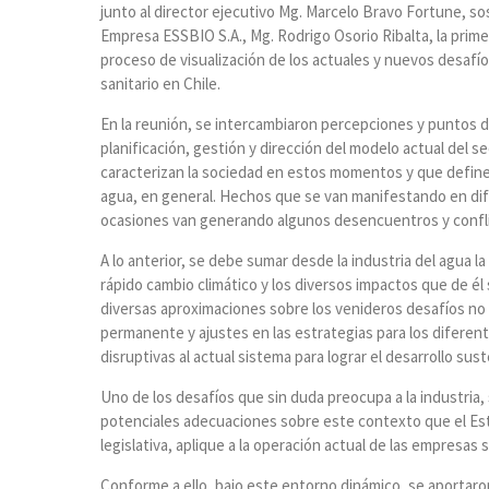
junto al director ejecutivo Mg. Marcelo Bravo Fortune, so
Empresa ESSBIO S.A., Mg. Rodrigo Osorio Ribalta, la prime
proceso de visualización de los actuales y nuevos desafíos
sanitario en Chile.
En la reunión, se intercambiaron percepciones y puntos 
planificación, gestión y dirección del modelo actual del s
caracterizan la sociedad en estos momentos y que defin
agua, en general. Hechos que se van manifestando en dife
ocasiones van generando algunos desencuentros y confl
A lo anterior, se debe sumar desde la industria del agua l
rápido cambio climático y los diversos impactos que de él 
diversas aproximaciones sobre los venideros desafíos no 
permanente y ajustes en las estrategias para los difere
disruptivas al actual sistema para lograr el desarrollo sus
Uno de los desafíos que sin duda preocupa a la industria, 
potenciales adecuaciones sobre este contexto que el Esta
legislativa, aplique a la operación actual de las empresas s
Conforme a ello, bajo este entorno dinámico, se aporta