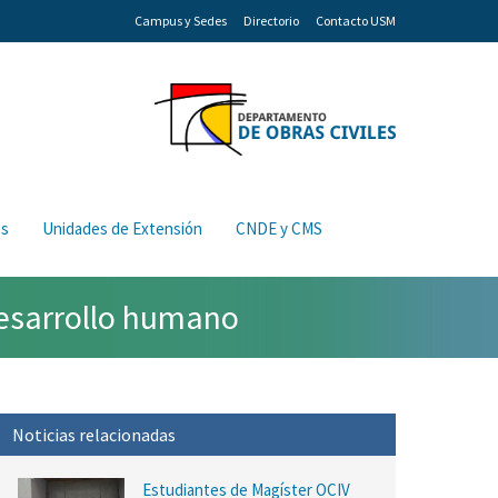
Campus y Sedes
Directorio
Contacto USM
os
Unidades de Extensión
CNDE y CMS
desarrollo humano
Noticias relacionadas
Estudiantes de Magíster OCIV