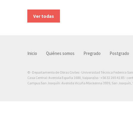
Ver todas
Inicio
Quiénes somos
Pregrado
Postgrado
© · Departamento de Obras Civiles · Universidad Técnica Federico Sa
Casa Central: Avenida España 1680, Valparaíso ·
+56 32 265 41 85
·
con
Campus San Joaquín: Avenida Vicuña Mackenna 3939, San Joaquín, S