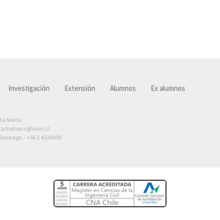
Investigación
Extensión
Alumnos
Ex alumnos
nta María
tactodoocc@usm.cl
antiago. ·
+56 2 4326609