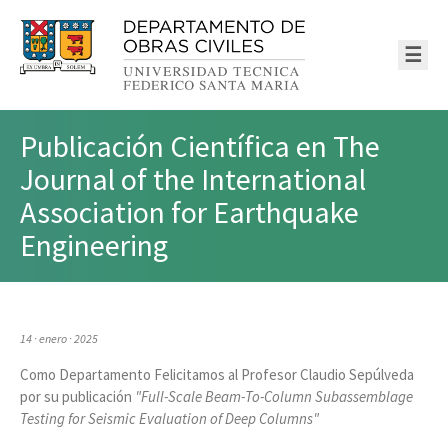
☰
Publicación Científica en The
Journal of the International
Association for Earthquake
Engineering
14 · enero · 2025
Como Departamento Felicitamos al Profesor Claudio Sepúlveda
por su publicación
"Full-Scale Beam-To-Column Subassemblage
Testing for Seismic Evaluation of Deep Columns"