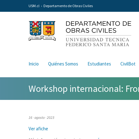
USM.cl
Departamento de Obras Civiles
Inicio
Quiénes Somos
Estudiantes
CivilBot
Workshop internacional: F
16 · agosto · 2023
Ver afiche