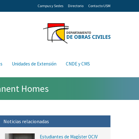
Campus y Sedes
Directorio
Contacto USM
os
Unidades de Extensión
CNDE y CMS
manent Homes
Noticias relacionadas
Estudiantes de Magíster OCIV