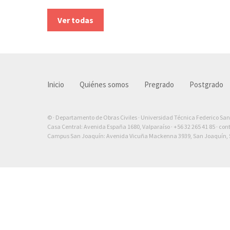
Ver todas
Inicio
Quiénes somos
Pregrado
Postgrado
© · Departamento de Obras Civiles · Universidad Técnica Federico Sa
Casa Central: Avenida España 1680, Valparaíso ·
+56 32 265 41 85
·
con
Campus San Joaquín: Avenida Vicuña Mackenna 3939, San Joaquín, S