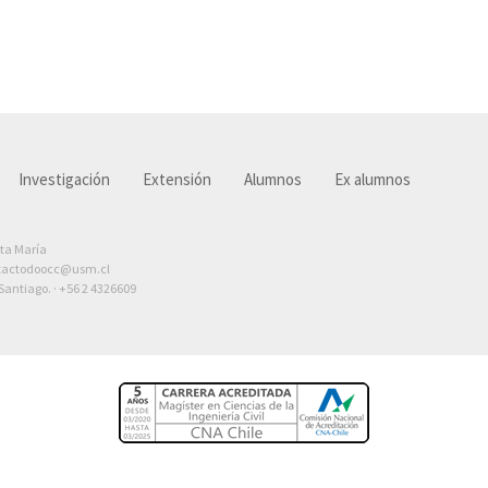
Investigación
Extensión
Alumnos
Ex alumnos
nta María
tactodoocc@usm.cl
antiago. ·
+56 2 4326609