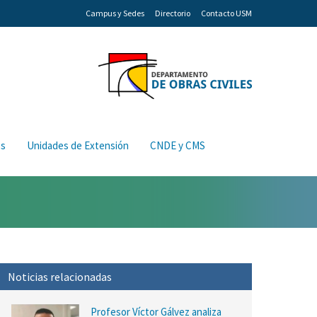
Campus y Sedes
Directorio
Contacto USM
os
Unidades de Extensión
CNDE y CMS
Noticias relacionadas
Profesor Víctor Gálvez analiza